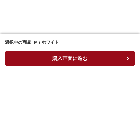
選択中の商品: M / ホワイト
選択中の商品: M / ホワイト
購入画面に進む
購入画面に進む
マイチュニック
について