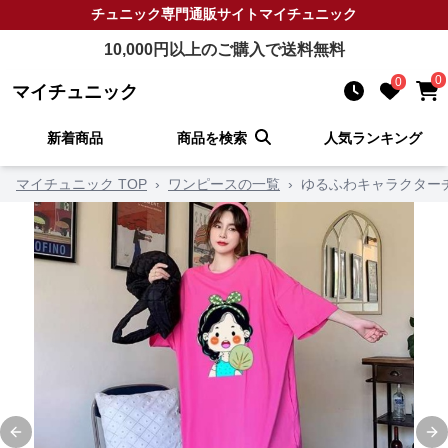
チュニック
専門通販サイト
マイチュニック
10,000
円以上のご購入で送料無料
0
0
マイチュニック
新着商品
商品を検索
人気ランキング
マイチュニック TOP
›
ワンピースの一覧
›
ゆるふわキャラクター
Previous slide
Ne