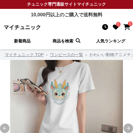
チュニック
専門通販サイト
マイチュニック
10,000
円以上のご購入で送料無料
0
0
マイチュニック
新着商品
商品を検索
人気ランキング
マイチュニック TOP
›
ワンピースの一覧
›
かわいい動物アニメチ
Previous slide
Ne