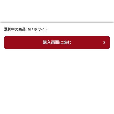
選択中の商品: M / ホワイト
選択中の商品: M / ホワイト
購入画面に進む
購入画面に進む
マイチュニック
について