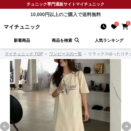
チュニック
専門通販サイト
マイチュニック
10,000
円以上のご購入で送料無料
0
0
マイチュニック
新着商品
商品を検索
人気ランキング
マイチュニック TOP
›
ワンピースの一覧
›
リラックスゆったりチ
Previous slide
Ne