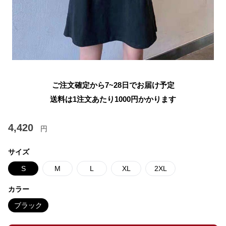
ご注文確定から7~28日でお届け予定
送料は1注文あたり
1000
円かかります
4,420
円
サイズ
S
M
L
XL
2XL
カラー
ブラック