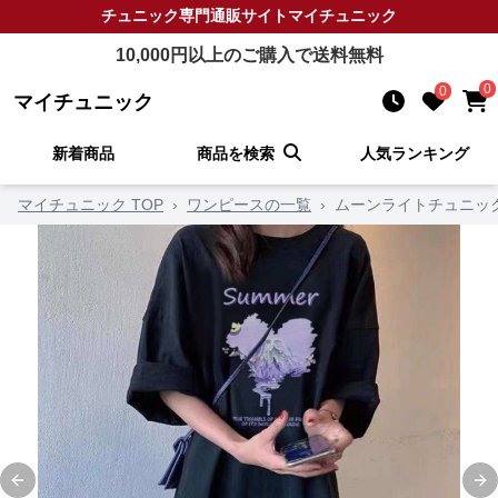
チュニック
専門通販サイト
マイチュニック
10,000
円以上のご購入で送料無料
0
0
マイチュニック
新着商品
商品を検索
人気ランキング
マイチュニック TOP
›
ワンピースの一覧
›
ムーンライトチュニッ
Previous slide
Ne