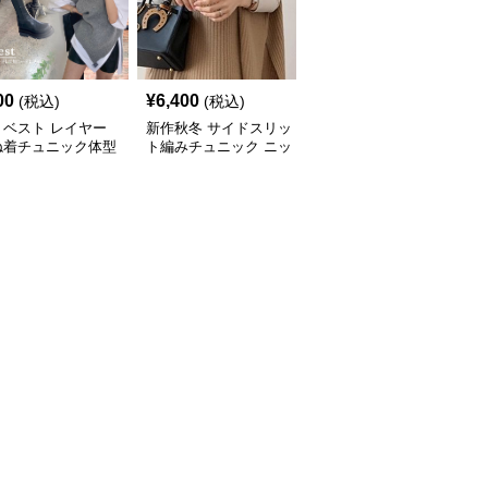
00
¥
6,400
¥
7,000
(税込)
(税込)
(税込)
トベスト レイヤー
新作秋冬 サイドスリッ
新作ボリューム袖ニット
ね着チュニック体型
ト編みチュニック ニッ
チュニック ロング丈セ
ー
トベスト 重ね着風
ーター