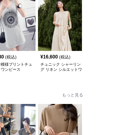
80
¥
16,600
¥
5,640
(税込)
(税込)
(税込)
学模様プリントチュ
チュニック シャーリン
やわらか素材のゆったり
クワンピース
グ リネン シルエットワ
ポロチュニック
ンピース
もっと見る