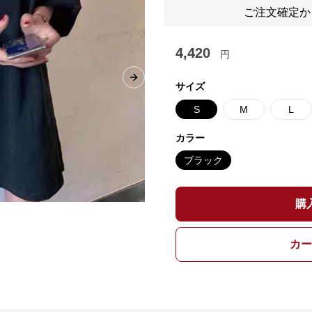
ご注文確定か
4,420
円
Next slide
サイズ
S
M
L
カラー
ブラック
購
カー