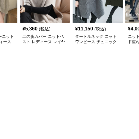
¥
5,360
¥
11,150
¥
4,0
(税込)
(税込)
ーニット
二の腕カバー ニットベ
タートルネック ニット
ニッ
ィース
スト レディース レイヤ
ワンピース チュニック
ド重
ード チュニック
秋冬 暖か
カバ