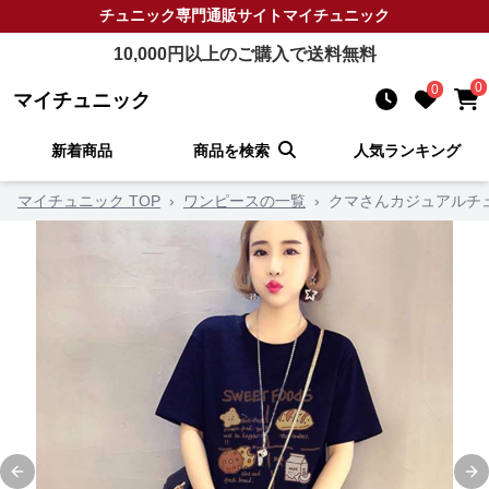
チュニック
専門通販サイト
マイチュニック
10,000
円以上のご購入で送料無料
0
0
マイチュニック
新着商品
商品を検索
人気ランキング
マイチュニック TOP
›
ワンピースの一覧
›
クマさんカジュアルチ
Previous slide
Ne