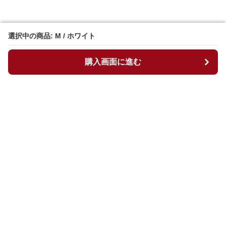
選択中の商品: M / ホワイト
選択中の商品: M / ホワイト
購入画面に進む
購入画面に進む
マイチュニック
について
会社概要