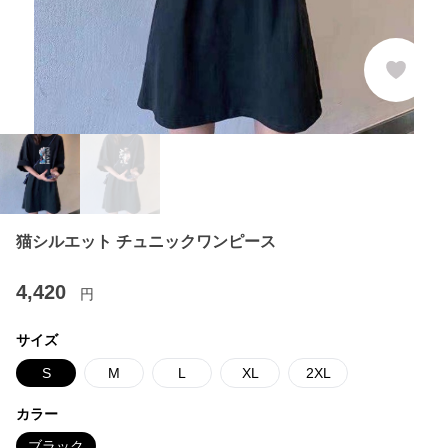
猫シルエット チュニックワンピース
4,420
円
サイズ
S
M
L
XL
2XL
カラー
ブラック