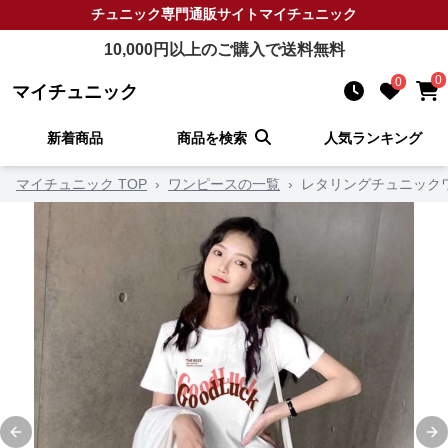
チュニック
専門通販サイト
マイチュニック
10,000
円以上のご購入で送料無料
0
0
マイチュニック
新着商品
商品を検索
人気ランキング
マイチュニック TOP
›
ワンピースの一覧
›
レタリングチュニック
Previous slide
Ne