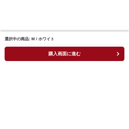
選択中の商品: M / ホワイト
選択中の商品: M / ホワイト
購入画面に進む
購入画面に進む
マイチュニック
について