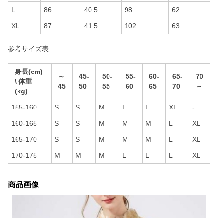
L
86
40.5
98
62
XL
87
41.5
102
63
参考サイズ表:
身長(cm)
～
45-
50-
55-
60-
65-
70
\ 体重
45
50
55
60
65
70
～
(kg)
155-160
S
S
M
L
L
XL
-
160-165
S
S
M
M
M
L
XL
165-170
S
S
M
M
M
L
XL
170-175
M
M
M
L
L
L
XL
商品画像