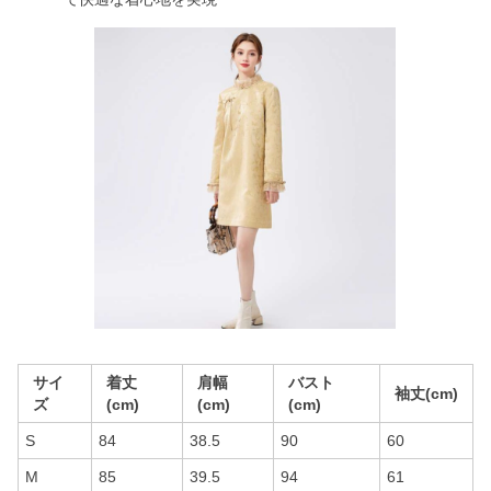
サイ
着丈
肩幅
バスト
袖丈(cm)
ズ
(cm)
(cm)
(cm)
S
84
38.5
90
60
M
85
39.5
94
61