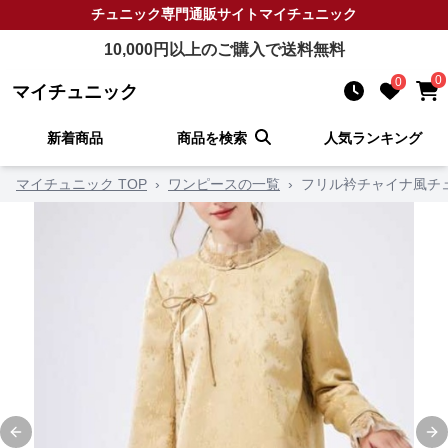
チュニック
専門通販サイト
マイチュニック
10,000
円以上のご購入で送料無料
0
0
マイチュニック
新着商品
商品を検索
人気ランキング
マイチュニック TOP
›
ワンピースの一覧
›
フリル衿チャイナ風チ
Previous slide
Ne