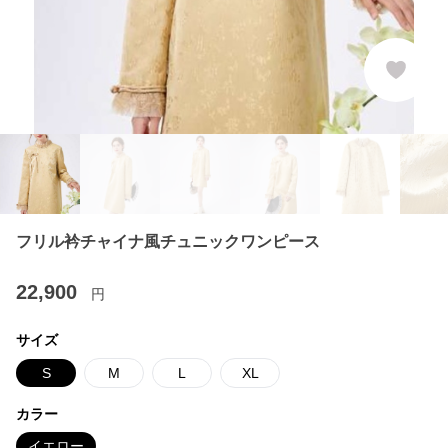
フリル衿チャイナ風チュニックワンピース
22,900
円
サイズ
S
M
L
XL
カラー
イエロー