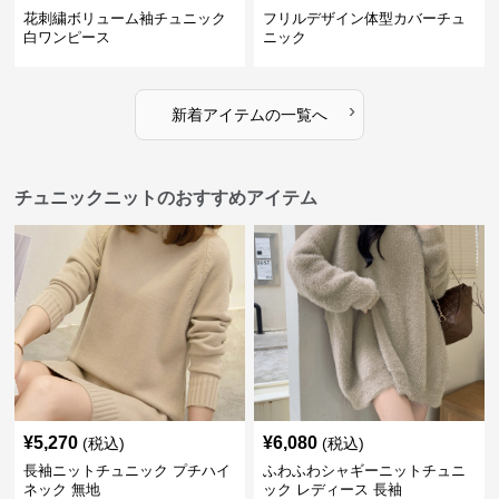
花刺繍ボリューム袖チュニック
フリルデザイン体型カバーチュ
白ワンピース
ニック
›
新着アイテムの一覧へ
チュニックニットのおすすめアイテム
¥
5,270
¥
6,080
(税込)
(税込)
長袖ニットチュニック プチハイ
ふわふわシャギーニットチュニ
ネック 無地
ック レディース 長袖