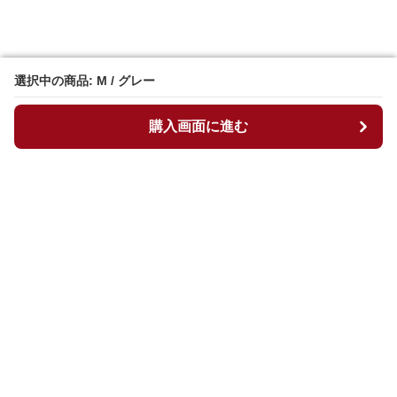
選択中の商品: M / グレー
選択中の商品: M / グレー
購入画面に進む
購入画面に進む
マイチュニック
について