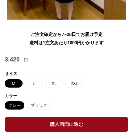
ご注文確定から7~28日でお届け予定
送料は1注文あたり
1000
円かかります
3,420
円
サイズ
M
L
XL
2XL
カラー
グレー
ブラック
購入画面に進む