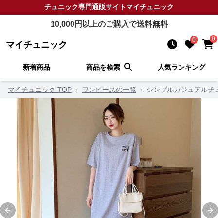
チュニック
専門通販サイト
マイチュニック
10,000
円以上のご購入で送料無料
0
0
マイチュニック
新着商品
商品を検索
人気ランキング
マイチュニック TOP
›
ワンピースの一覧
›
シンプルカジュアルチ
Previous slide
Ne