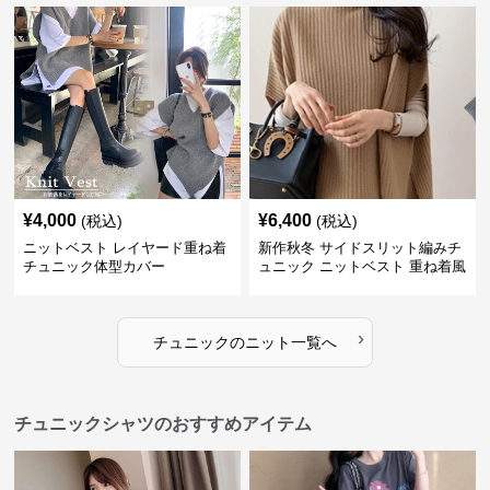
¥
4,000
¥
6,400
(税込)
(税込)
ニットベスト レイヤード重ね着
新作秋冬 サイドスリット編みチ
チュニック体型カバー
ュニック ニットベスト 重ね着風
›
チュニック
の
ニット
一覧へ
チュニックシャツのおすすめアイテム