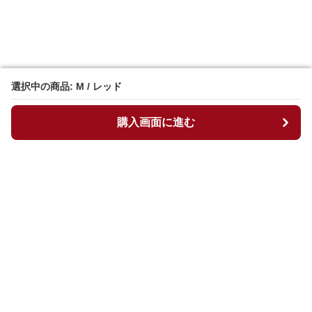
選択中の商品: M / レッド
選択中の商品: M / レッド
購入画面に進む
購入画面に進む
マイチュニック
について