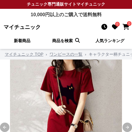
チュニック
専門通販サイト
マイチュニック
10,000
円以上のご購入で送料無料
0
0
マイチュニック
新着商品
商品を検索
人気ランキング
マイチュニック TOP
›
ワンピースの一覧
›
キャラクター柄チュニ
Previous slide
Ne