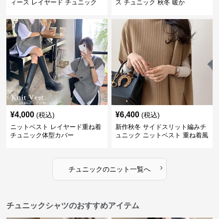
ィース レイヤード チュニック
ス チュニック 秋冬 暖か
¥
4,000
¥
6,400
(税込)
(税込)
ニットベスト レイヤード重ね着
新作秋冬 サイドスリット編みチ
チュニック体型カバー
ュニック ニットベスト 重ね着風
›
チュニック
の
ニット
一覧へ
チュニックシャツのおすすめアイテム