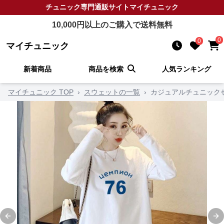
チュニック
専門通販サイト
マイチュニック
10,000
円以上のご購入で送料無料
0
0
マイチュニック
新着商品
商品を検索
人気ランキング
マイチュニック TOP
›
スウェットの一覧
›
カジュアルチュニック
Previous slide
Ne