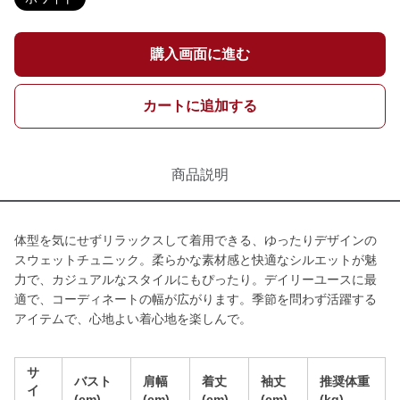
購入画面に進む
カートに追加する
商品説明
体型を気にせずリラックスして着用できる、ゆったりデザインの
スウェットチュニック。柔らかな素材感と快適なシルエットが魅
力で、カジュアルなスタイルにもぴったり。デイリーユースに最
適で、コーディネートの幅が広がります。季節を問わず活躍する
アイテムで、心地よい着心地を楽しんで。
サ
バスト
肩幅
着丈
袖丈
推奨体重
イ
(cm)
(cm)
(cm)
(cm)
(kg)