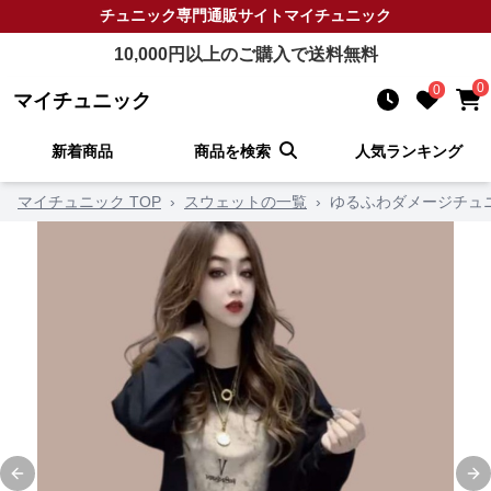
チュニック
専門通販サイト
マイチュニック
10,000
円以上のご購入で送料無料
0
0
マイチュニック
新着商品
商品を検索
人気ランキング
マイチュニック TOP
›
スウェットの一覧
›
ゆるふわダメージチュ
Previous slide
Ne