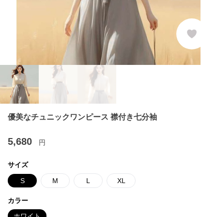
優美なチュニックワンピース 襟付き七分袖
5,680
円
サイズ
S
M
L
XL
カラー
ホワイト