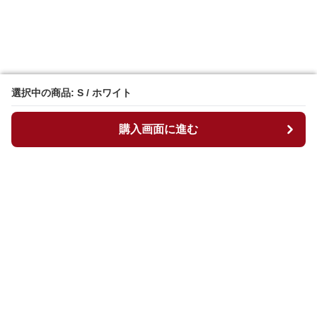
選択中の商品: S / ホワイト
選択中の商品: S / ホワイト
購入画面に進む
購入画面に進む
マイチュニック
について