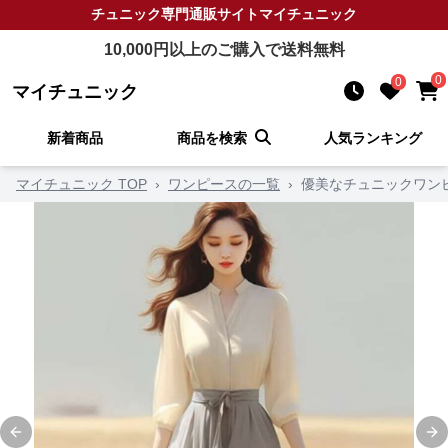
チュニック
専門通販サイト
マイチュニック
10,000
円以上のご購入で送料無料
0
0
マイチュニック
新着商品
商品を検索
人気ランキング
マイチュニック TOP
›
ワンピースの一覧
›
優美なチュニックワン
Previous slide
Ne