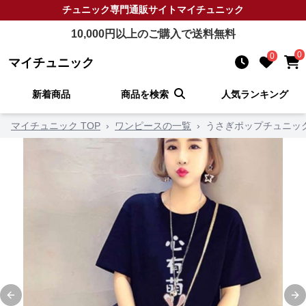
チュニック
専門通販サイト
マイチュニック
10,000
円以上のご購入で送料無料
0
0
マイチュニック
新着商品
商品を検索
人気ランキング
マイチュニック TOP
›
ワンピースの一覧
›
うさぎポップチュニッ
Previous slide
Ne