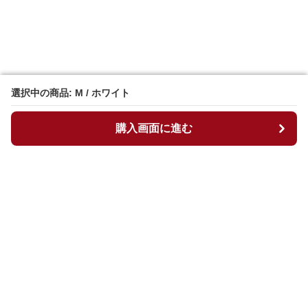
選択中の商品: M / ホワイト
選択中の商品: M / ホワイト
購入画面に進む
購入画面に進む
マイチュニック
について