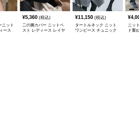
¥
5,360
¥
11,150
¥
4,0
(税込)
(税込)
ーニット
二の腕カバー ニットベ
タートルネック ニット
ニッ
ィース
スト レディース レイヤ
ワンピース チュニック
ド重
ード チュニック
秋冬 暖か
カバ