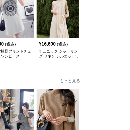
80
¥
16,600
¥
5,640
(税込)
(税込)
(税込)
学模様プリントチュ
チュニック シャーリン
やわらか素材のゆったり
クワンピース
グ リネン シルエットワ
ポロチュニック
ンピース
もっと見る