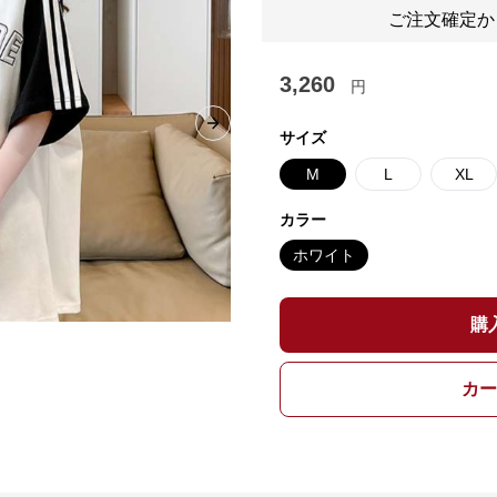
ご注文確定か
3,260
円
Next slide
サイズ
M
L
XL
カラー
ホワイト
購
カー