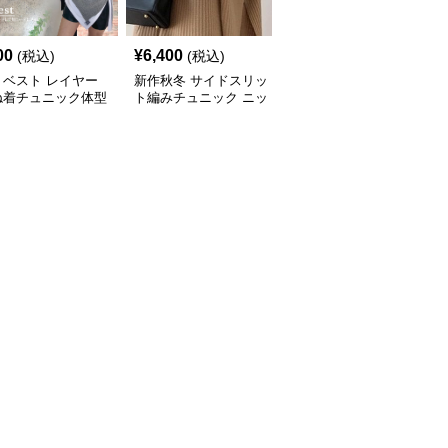
00
¥
6,400
¥
7,000
(税込)
(税込)
(税込)
トベスト レイヤー
新作秋冬 サイドスリッ
新作ボリューム袖ニット
ね着チュニック体型
ト編みチュニック ニッ
チュニック ロング丈セ
ー
トベスト 重ね着風
ーター