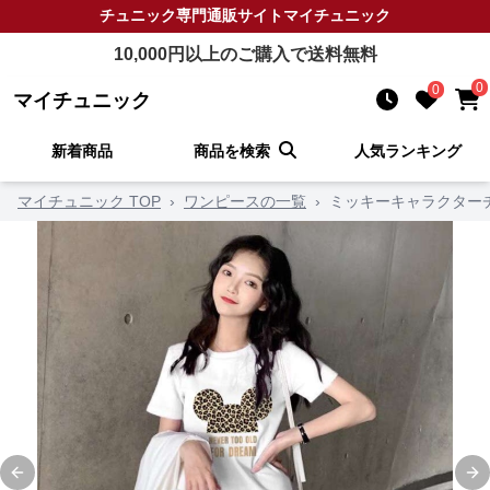
チュニック
専門通販サイト
マイチュニック
10,000
円以上のご購入で送料無料
0
0
マイチュニック
新着商品
商品を検索
人気ランキング
マイチュニック TOP
›
ワンピースの一覧
›
ミッキーキャラクター
Previous slide
Ne