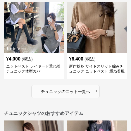
¥
4,000
¥
6,400
(税込)
(税込)
ニットベスト レイヤード重ね着
新作秋冬 サイドスリット編みチ
チュニック体型カバー
ュニック ニットベスト 重ね着風
›
チュニック
の
ニット
一覧へ
チュニックシャツのおすすめアイテム