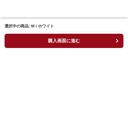
選択中の商品: M / ホワイト
選択中の商品: M / ホワイト
購入画面に進む
購入画面に進む
マイチュニック
について