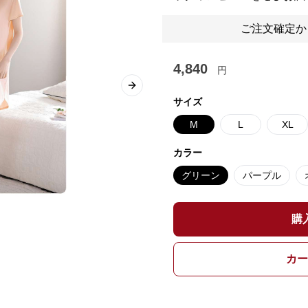
ご注文確定か
4,840
円
Next slide
サイズ
M
L
XL
カラー
グリーン
パープル
購
カー