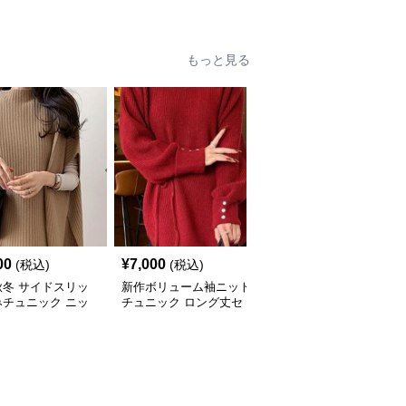
もっと見る
00
¥
7,000
¥
8,030
(税込)
(税込)
(税込)
秋冬 サイドスリッ
新作ボリューム袖ニット
ケーブル編みニットチュ
みチュニック ニッ
チュニック ロング丈セ
ニック ゆったり体型カ
ト 重ね着風
ーター
バー