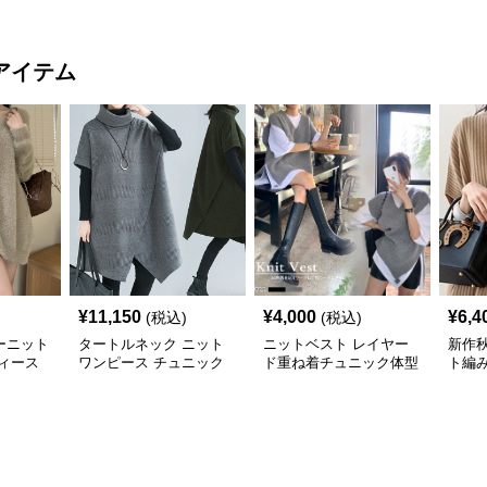
アイテム
¥
11,150
¥
4,000
¥
6,4
(税込)
(税込)
ーニット
タートルネック ニット
ニットベスト レイヤー
新作
ィース
ワンピース チュニック
ド重ね着チュニック体型
ト編
秋冬 暖か
カバー
トベス