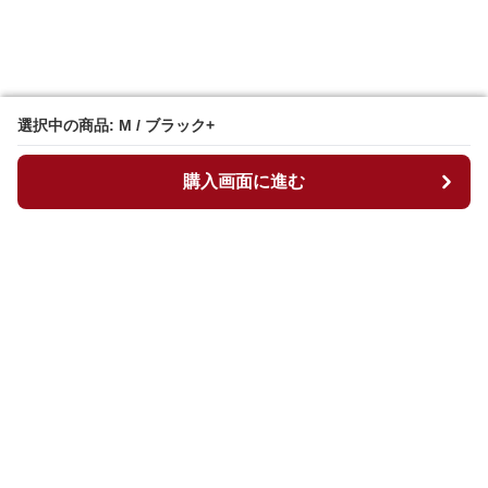
選択中の商品: M / ブラック+
選択中の商品: M / ブラック+
購入画面に進む
購入画面に進む
マイチュニック
について