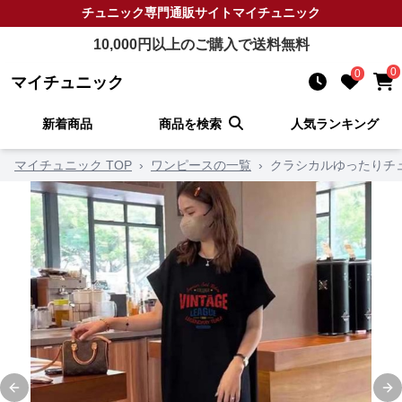
チュニック
専門通販サイト
マイチュニック
10,000
円以上のご購入で送料無料
0
0
マイチュニック
新着商品
商品を検索
人気ランキング
マイチュニック TOP
›
ワンピースの一覧
›
クラシカルゆったりチ
Previous slide
Ne