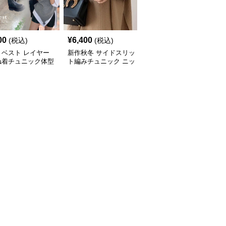
00
¥
6,400
¥
7,000
(税込)
(税込)
(税込)
トベスト レイヤー
新作秋冬 サイドスリッ
新作ボリューム袖ニット
ね着チュニック体型
ト編みチュニック ニッ
チュニック ロング丈セ
ー
トベスト 重ね着風
ーター