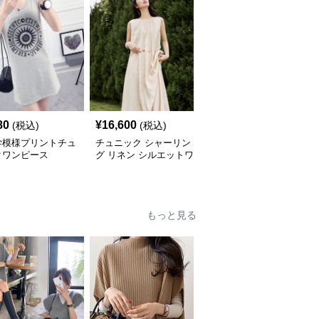
80
¥
16,600
¥
5,640
(税込)
(税込)
(税込)
学模様プリントチュ
チュニック シャーリン
やわらか素材のゆったり
クワンピース
グ リネン シルエットワ
ポロチュニック
ンピース
もっと見る