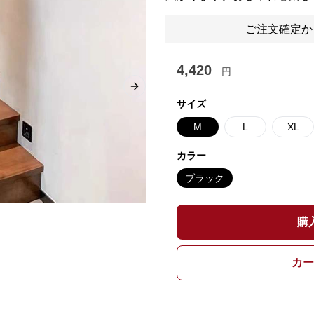
ご注文確定か
4,420
円
Next slide
サイズ
M
L
XL
カラー
ブラック
購
カー