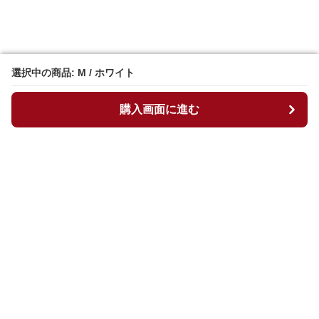
選択中の商品: M / ホワイト
選択中の商品: M / ホワイト
購入画面に進む
購入画面に進む
マイチュニック
について