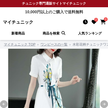
チュニック
専門通販サイト
マイチュニック
10,000
円以上のご購入で送料無料
0
0
マイチュニック
新着商品
商品を検索
人気ランキング
マイチュニック TOP
›
ワンピースの一覧
›
水彩花柄チュニックワ
Previous slide
Ne