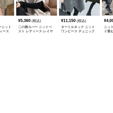
¥
5,360
¥
11,150
¥
4,0
(税込)
(税込)
ーニット
二の腕カバー ニットベ
タートルネック ニット
ニッ
ィース
スト レディース レイヤ
ワンピース チュニック
ド重
ード チュニック
秋冬 暖か
カバ