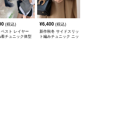
00
¥
6,400
¥
7,000
(税込)
(税込)
(税込)
トベスト レイヤー
新作秋冬 サイドスリッ
新作ボリューム袖ニット
ね着チュニック体型
ト編みチュニック ニッ
チュニック ロング丈セ
ー
トベスト 重ね着風
ーター