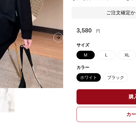
ご注文確定か
3,580
円
Next slide
サイズ
M
L
XL
カラー
ホワイト
ブラック
購
カー