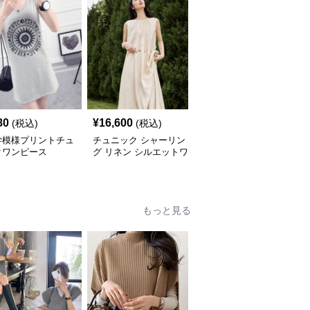
80
¥
16,600
¥
5,640
(税込)
(税込)
(税込)
学模様プリントチュ
チュニック シャーリン
やわらか素材のゆったり
クワンピース
グ リネン シルエットワ
ポロチュニック
ンピース
もっと見る