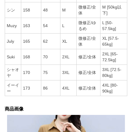
微修正/全
M [50kg以
シン
158
48
M
体
下]
微修正/ゆ
L [50-
Muzy
163
54
L
るめ
57.5kg]
微修正/全
XL [57.5-
July
165
62
XL
体
65kg]
2XL [65-
Suki
168
70
2XL
修正/全体
72.5kg]
シャオ
3XL [72.5-
170
75
3XL
修正/全体
ヤ
80kg]
イーイ
4XL [80-
173
86
4XL
修正/全体
ー
90kg]
商品画像