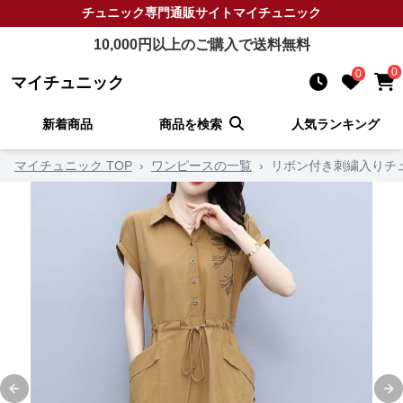
チュニック
専門通販サイト
マイチュニック
10,000
円以上のご購入で送料無料
0
0
マイチュニック
新着商品
商品を検索
人気ランキング
マイチュニック TOP
›
ワンピースの一覧
›
リボン付き刺繍入りチ
Previous slide
Ne