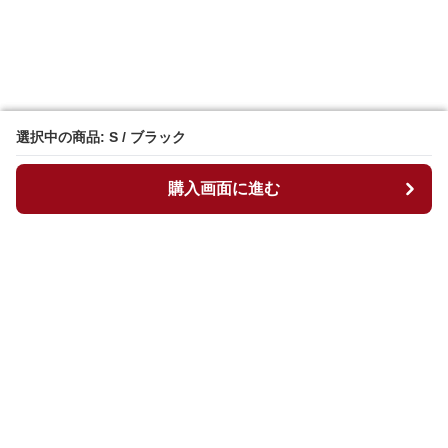
選択中の商品: S / ブラック
選択中の商品: S / ブラック
購入画面に進む
購入画面に進む
マイチュニック
について