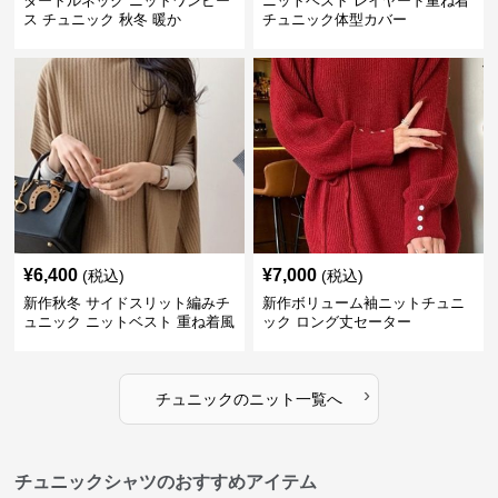
タートルネック ニットワンピー
ニットベスト レイヤード重ね着
ス チュニック 秋冬 暖か
チュニック体型カバー
¥
6,400
¥
7,000
(税込)
(税込)
新作秋冬 サイドスリット編みチ
新作ボリューム袖ニットチュニ
ュニック ニットベスト 重ね着風
ック ロング丈セーター
›
チュニック
の
ニット
一覧へ
チュニックシャツのおすすめアイテム