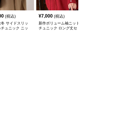
00
¥
7,000
¥
8,030
(税込)
(税込)
(税込)
秋冬 サイドスリッ
新作ボリューム袖ニット
ケーブル編みニットチュ
みチュニック ニッ
チュニック ロング丈セ
ニック ゆったり体型カ
ト 重ね着風
ーター
バー