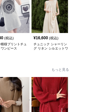
80
¥
16,600
¥
5,640
(税込)
(税込)
(税込)
学模様プリントチュ
チュニック シャーリン
やわらか素材のゆったり
クワンピース
グ リネン シルエットワ
ポロチュニック
ンピース
もっと見る