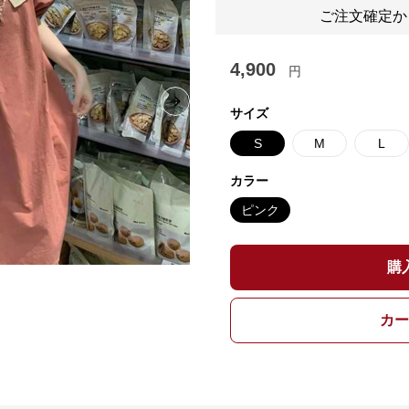
ご注文確定か
4,900
円
Next slide
サイズ
S
M
L
カラー
ピンク
購
カー