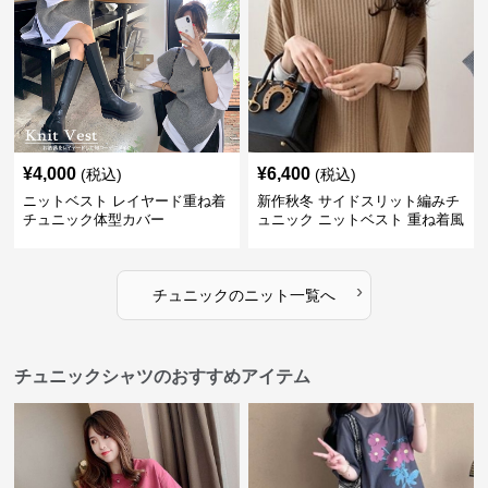
¥
4,000
¥
6,400
(税込)
(税込)
ニットベスト レイヤード重ね着
新作秋冬 サイドスリット編みチ
チュニック体型カバー
ュニック ニットベスト 重ね着風
›
チュニック
の
ニット
一覧へ
チュニックシャツのおすすめアイテム