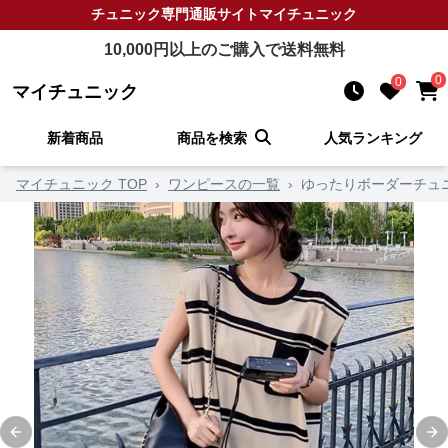
チュニック
専門通販サイト
マイチュニック
10,000
円以上のご購入で送料無料
0
0
マイチュニック
新着商品
商品を検索
人気ランキング
マイチュニック TOP
›
ワンピースの一覧
›
ゆったりボーダーチュ
Previous slide
Ne