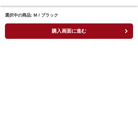
選択中の商品: M / ブラック
選択中の商品: M / ブラック
購入画面に進む
購入画面に進む
マイチュニック
について
会社概要