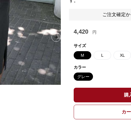
す。
ご注文確定か
4,420
円
Next slide
サイズ
M
L
XL
カラー
グレー
購
カー