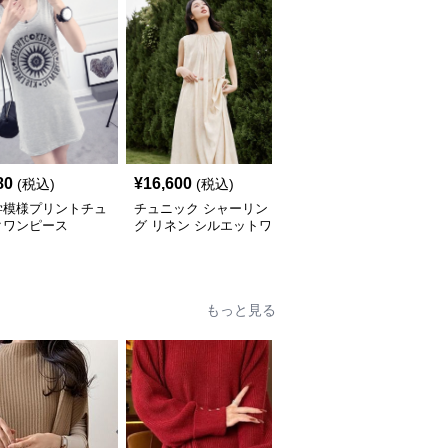
80
¥
16,600
¥
5,640
(税込)
(税込)
(税込)
学模様プリントチュ
チュニック シャーリン
やわらか素材のゆったり
クワンピース
グ リネン シルエットワ
ポロチュニック
ンピース
もっと見る