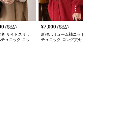
00
¥
7,000
¥
8,030
(税込)
(税込)
(税込)
秋冬 サイドスリッ
新作ボリューム袖ニット
ケーブル編みニットチュ
みチュニック ニッ
チュニック ロング丈セ
ニック ゆったり体型カ
ト 重ね着風
ーター
バー