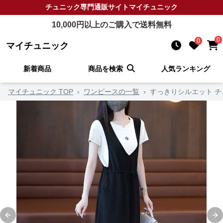
チュニック
専門通販サイト
マイチュニック
10,000
円以上のご購入で送料無料
0
0
マイチュニック
新着商品
商品を検索
人気ランキング
マイチュニック TOP
›
ワンピースの一覧
›
すっきりシルエット 
Previous slide
Ne