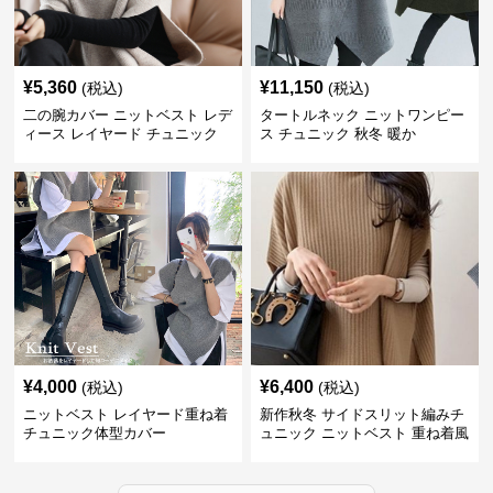
¥
5,360
¥
11,150
(税込)
(税込)
二の腕カバー ニットベスト レデ
タートルネック ニットワンピー
ィース レイヤード チュニック
ス チュニック 秋冬 暖か
¥
4,000
¥
6,400
(税込)
(税込)
ニットベスト レイヤード重ね着
新作秋冬 サイドスリット編みチ
チュニック体型カバー
ュニック ニットベスト 重ね着風