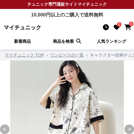
チュニック
専門通販サイト
マイチュニック
10,000
円以上のご購入で送料無料
0
0
マイチュニック
新着商品
商品を検索
人気ランキング
マイチュニック TOP
›
ワンピースの一覧
›
キャラクター総柄チュ
Previous slide
Ne