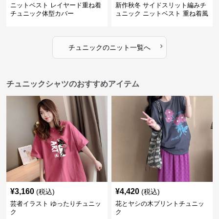
ニットベスト レイヤード重ね着
新作秋冬 サイドスリット編みチ
チュニック体型カバー
ュニック ニットベスト 重ね着風
›
チュニック
の
ニット
一覧へ
チュニックシャツのおすすめアイテム
¥
3,160
¥
4,420
(税込)
(税込)
芸者イラスト ゆったりチュニッ
花とヤシの木プリントチュニッ
ク
ク