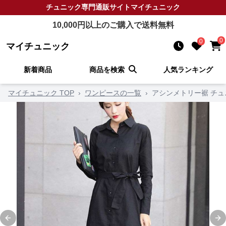
チュニック
専門通販サイト
マイチュニック
10,000
円以上のご購入で送料無料
0
0
マイチュニック
新着商品
商品を検索
人気ランキング
マイチュニック TOP
›
ワンピースの一覧
›
アシンメトリー裾 チ
Previous slide
Ne