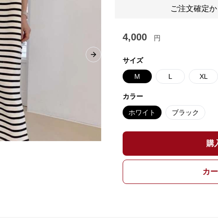
ご注文確定か
4,000
円
Next slide
サイズ
M
L
XL
カラー
ホワイト
ブラック
購
カー