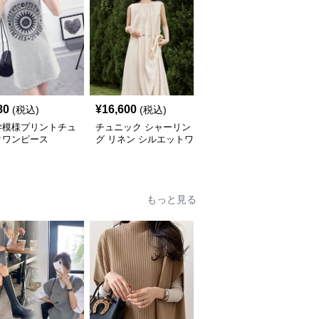
80
¥
16,600
¥
5,640
(税込)
(税込)
(税込)
学模様プリントチュ
チュニック シャーリン
やわらか素材のゆったり
クワンピース
グ リネン シルエットワ
ポロチュニック
ンピース
もっと見る