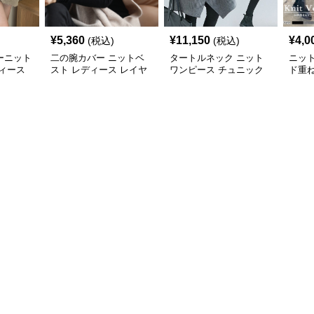
¥
5,360
¥
11,150
¥
4,0
(税込)
(税込)
ーニット
二の腕カバー ニットベ
タートルネック ニット
ニッ
ィース
スト レディース レイヤ
ワンピース チュニック
ド重
ード チュニック
秋冬 暖か
カバ