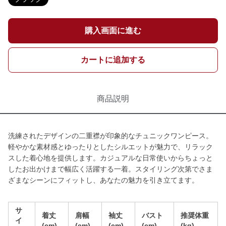
購入画面に進む
カートに追加する
商品説明
洗練されたデザインの二重襟が印象的なチュニックワンピース。
軽やかな素材感とゆったりとしたシルエットが魅力で、リラック
スした着心地を提供します。カジュアルな日常使いからちょっと
したお出かけまで幅広く活躍する一着。スタイリング次第でさま
ざまなシーンにフィットし、あなたの魅力を引き立てます。
サ
着丈
肩幅
袖丈
バスト
推奨体重
イ
(cm)
(cm)
(cm)
(cm)
(kg)