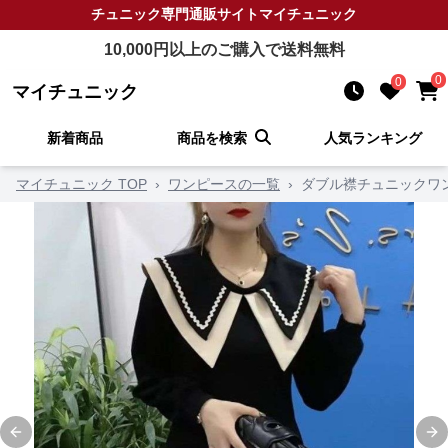
チュニック
専門通販サイト
マイチュニック
10,000
円以上のご購入で送料無料
0
0
マイチュニック
新着商品
商品を検索
人気ランキング
マイチュニック TOP
›
ワンピースの一覧
›
ダブル襟チュニックワ
Previous slide
Ne