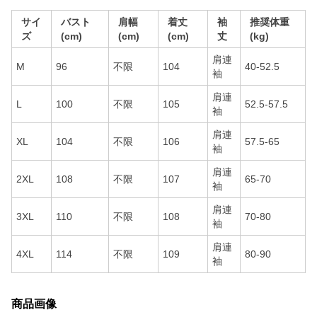
サイ
バスト
肩幅
着丈
袖
推奨体重
ズ
(cm)
(cm)
(cm)
丈
(kg)
肩連
M
96
不限
104
40-52.5
袖
肩連
L
100
不限
105
52.5-57.5
袖
肩連
XL
104
不限
106
57.5-65
袖
肩連
2XL
108
不限
107
65-70
袖
肩連
3XL
110
不限
108
70-80
袖
肩連
4XL
114
不限
109
80-90
袖
商品画像