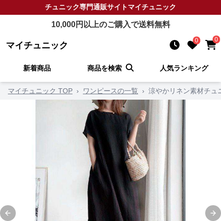
チュニック
専門通販サイト
マイチュニック
10,000
円以上のご購入で送料無料
0
0
マイチュニック
新着商品
商品を検索
人気ランキング
マイチュニック TOP
›
ワンピースの一覧
›
涼やかリネン素材チュ
Previous slide
Ne