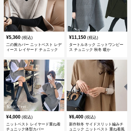
¥
5,360
¥
11,150
(税込)
(税込)
二の腕カバー ニットベスト レデ
タートルネック ニットワンピー
ィース レイヤード チュニック
ス チュニック 秋冬 暖か
¥
4,000
¥
6,400
(税込)
(税込)
ニットベスト レイヤード重ね着
新作秋冬 サイドスリット編みチ
チュニック体型カバー
ュニック ニットベスト 重ね着風