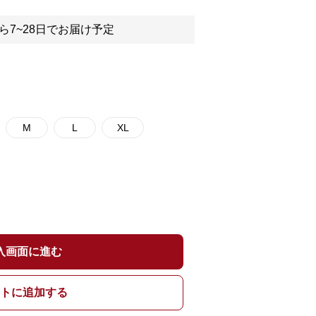
ら7~28日でお届け予定
M
L
XL
入画面に進む
トに追加する