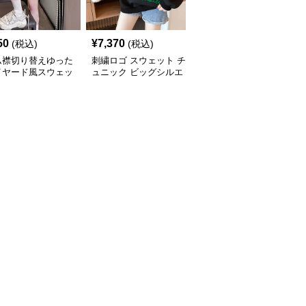
50
¥
7,370
¥
4,450
(税込)
(税込)
(税込)
ム襟切り替えゆった
刺繍ロゴ スウェット チ
チュニック ゆったり体
イヤード風スウェッ
ュニック ビッグシルエ
型カバー韓国風ロゴトレ
ュニック
ット
ーナー