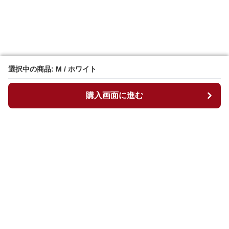
選択中の商品: M / ホワイト
選択中の商品: M / ホワイト
購入画面に進む
購入画面に進む
マイチュニック
について