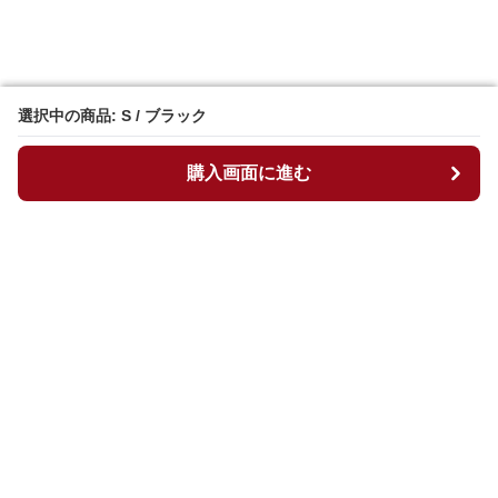
選択中の商品: S / ブラック
選択中の商品: S / ブラック
購入画面に進む
購入画面に進む
マイチュニック
について