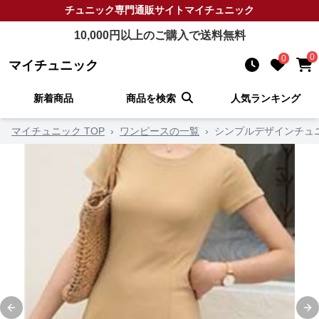
チュニック
専門通販サイト
マイチュニック
10,000
円以上のご購入で送料無料
0
0
マイチュニック
新着商品
商品を検索
人気ランキング
マイチュニック TOP
›
ワンピースの一覧
›
シンプルデザインチュ
Previous slide
Ne