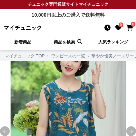
チュニック
専門通販サイト
マイチュニック
10,000
円以上のご購入で送料無料
0
0
マイチュニック
新着商品
商品を検索
人気ランキング
マイチュニック TOP
›
ワンピースの一覧
›
華やか優美ノースリー
Previous slide
Ne