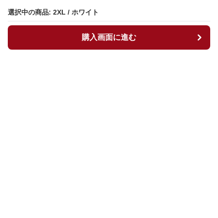
選択中の商品: 2XL / ホワイト
選択中の商品: 2XL / ホワイト
購入画面に進む
購入画面に進む
マイチュニック
について
会社概要
利用規約