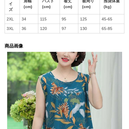
肩幅
バスト
着丈
裾周り
推奨体重
イ
(cm)
(cm)
(cm)
(cm)
(kg)
ズ
2XL
34
115
95
125
45-65
3XL
36
120
97
130
65-85
商品画像