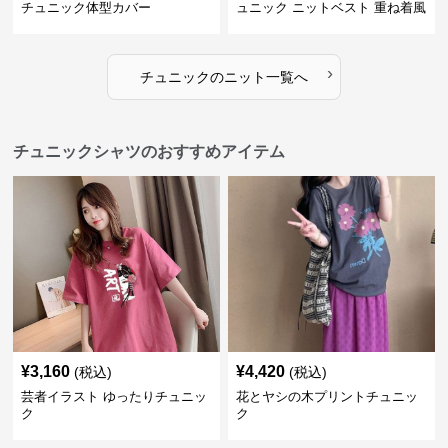
チュニック体型カバー
ュニック ニットベスト 重ね着風
›
チュニック
の
ニット
一覧へ
チュニックシャツのおすすめアイテム
¥
3,160
¥
4,420
(税込)
(税込)
芸者イラスト ゆったりチュニッ
花とヤシの木プリントチュニッ
ク
ク