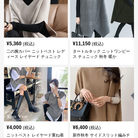
¥
5,360
¥
11,150
(税込)
(税込)
二の腕カバー ニットベスト レデ
タートルネック ニットワンピー
ィース レイヤード チュニック
ス チュニック 秋冬 暖か
¥
4,000
¥
6,400
(税込)
(税込)
ニットベスト レイヤード重ね着
新作秋冬 サイドスリット編みチ