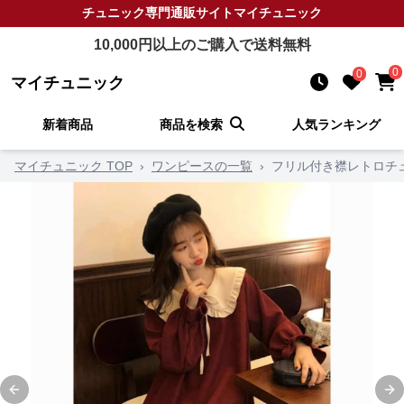
チュニック
専門通販サイト
マイチュニック
10,000
円以上のご購入で送料無料
0
0
マイチュニック
新着商品
商品を検索
人気ランキング
マイチュニック TOP
›
ワンピースの一覧
›
フリル付き襟レトロチ
Previous slide
Ne