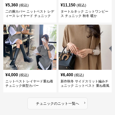
¥
5,360
¥
11,150
(税込)
(税込)
二の腕カバー ニットベスト レデ
タートルネック ニットワンピー
ィース レイヤード チュニック
ス チュニック 秋冬 暖か
¥
4,000
¥
6,400
(税込)
(税込)
ニットベスト レイヤード重ね着
新作秋冬 サイドスリット編みチ
チュニック体型カバー
ュニック ニットベスト 重ね着風
›
チュニック
の
ニット
一覧へ