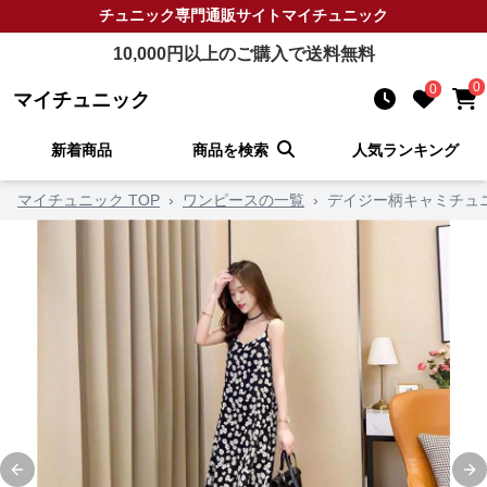
チュニック
専門通販サイト
マイチュニック
10,000
円以上のご購入で送料無料
0
0
マイチュニック
新着商品
商品を検索
人気ランキング
マイチュニック TOP
›
ワンピースの一覧
›
デイジー柄キャミチュ
Previous slide
Ne