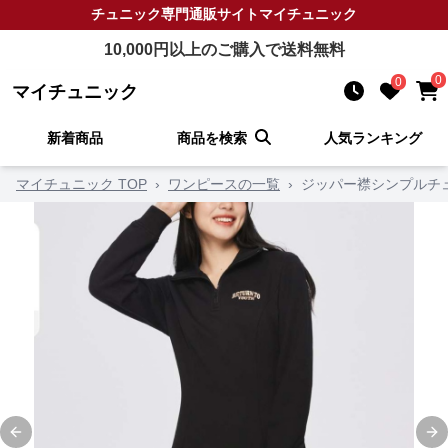
チュニック
専門通販サイト
マイチュニック
10,000
円以上のご購入で送料無料
0
0
マイチュニック
新着商品
商品を検索
人気ランキング
マイチュニック TOP
›
ワンピースの一覧
›
ジッパー襟シンプルチ
Previous slide
Ne