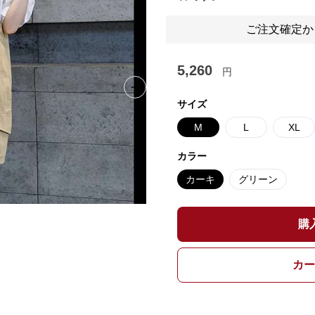
ご注文確定か
5,260
円
Next slide
サイズ
M
L
XL
カラー
カーキ
グリーン
購
カー