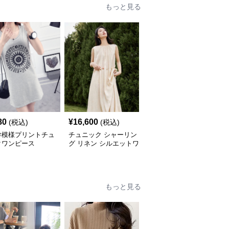
もっと見る
80
¥
16,600
¥
5,640
(税込)
(税込)
(税込)
学模様プリントチュ
チュニック シャーリン
やわらか素材のゆったり
クワンピース
グ リネン シルエットワ
ポロチュニック
ンピース
もっと見る