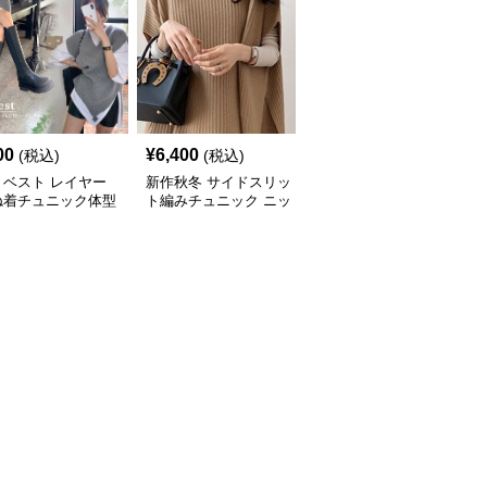
00
¥
6,400
¥
7,000
(税込)
(税込)
(税込)
トベスト レイヤー
新作秋冬 サイドスリッ
新作ボリューム袖ニット
ね着チュニック体型
ト編みチュニック ニッ
チュニック ロング丈セ
ー
トベスト 重ね着風
ーター