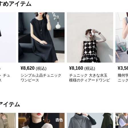
すめアイテム
¥
8,620
¥
8,160
¥
3,5
)
(税込)
(税込)
 チュ
シンプル上品チュニック
チュニック 大きな水玉
幾何
ス
ワンピース
模様のティアードワンピ
ニッ
ース
アイテム