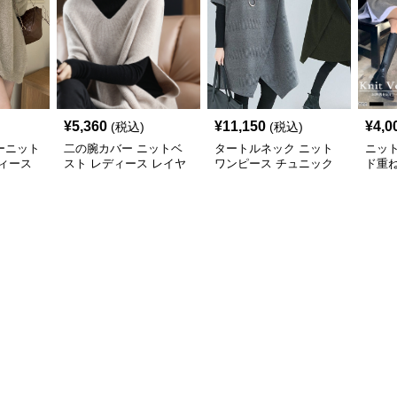
¥
5,360
¥
11,150
¥
4,0
(税込)
(税込)
ーニット
二の腕カバー ニットベ
タートルネック ニット
ニッ
ィース
スト レディース レイヤ
ワンピース チュニック
ド重
ード チュニック
秋冬 暖か
カバ