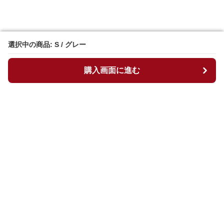
選択中の商品: S / グレー
選択中の商品: S / グレー
購入画面に進む
購入画面に進む
マイチュニック
について