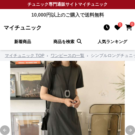
チュニック
専門通販サイト
マイチュニック
10,000
円以上のご購入で送料無料
0
0
マイチュニック
新着商品
商品を検索
人気ランキング
マイチュニック TOP
›
ワンピースの一覧
›
シンプルロングチュニ
Previous slide
Ne