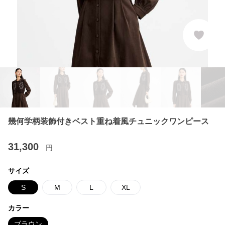
幾何学柄装飾付きベスト重ね着風チュニックワンピース
31,300
円
サイズ
S
M
L
XL
カラー
ブラウン