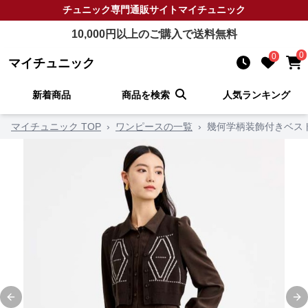
チュニック
専門通販サイト
マイチュニック
10,000
円以上のご購入で送料無料
0
0
マイチュニック
新着商品
商品を検索
人気ランキング
マイチュニック TOP
›
ワンピースの一覧
›
幾何学柄装飾付きベス
Previous slide
Ne