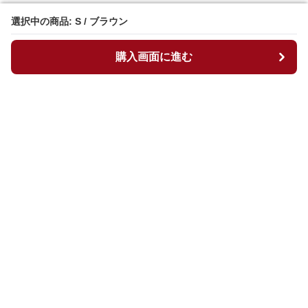
選択中の商品: S / ブラウン
選択中の商品: S / ブラウン
購入画面に進む
購入画面に進む
マイチュニック
について
会社概要
利用規約