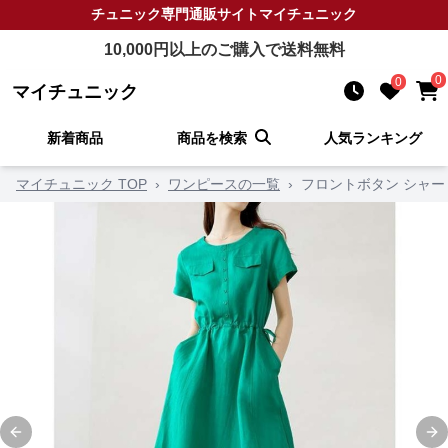
チュニック
専門通販サイト
マイチュニック
10,000
円以上のご購入で送料無料
0
0
マイチュニック
新着商品
商品を検索
人気ランキング
マイチュニック TOP
›
ワンピースの一覧
›
フロントボタン シャー
Previous slide
Ne