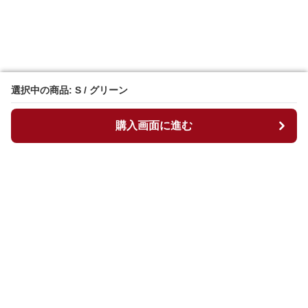
選択中の商品: S / グリーン
選択中の商品: S / グリーン
購入画面に進む
購入画面に進む
マイチュニック
について