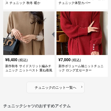
ス チュニック 秋冬 暖か
チュニック体型カバー
¥
6,400
¥
7,000
(税込)
(税込)
新作秋冬 サイドスリット編みチ
新作ボリューム袖ニットチュニ
ュニック ニットベスト 重ね着風
ック ロング丈セーター
›
チュニック
の
ニット
一覧へ
チュニックシャツのおすすめアイテム