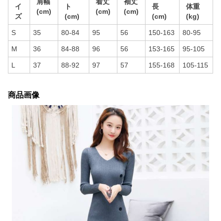
肩幅
着丈
袖丈
イ
ト
長
体重
(cm)
(cm)
(cm)
ズ
(cm)
(cm)
(kg)
S
35
80-84
95
56
150-163
80-95
M
36
84-88
96
56
153-165
95-105
L
37
88-92
97
57
155-168
105-115
商品画像