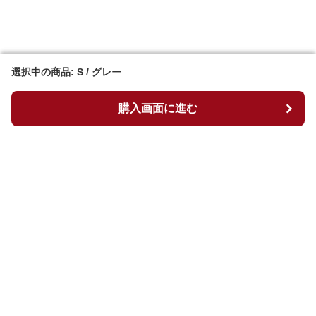
選択中の商品: S / グレー
選択中の商品: S / グレー
購入画面に進む
購入画面に進む
マイチュニック
について