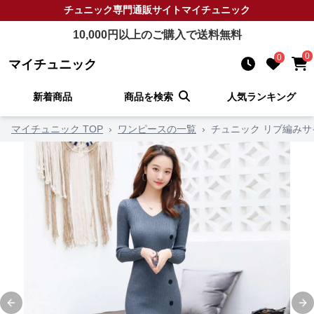
チュニック
専門通販サイト
マイチュニック
10,000
円以上のご購入で送料無料
0
0
マイチュニック
新着商品
商品を検索
人気ランキング
マイチュニック TOP
›
ワンピースの一覧
›
チュニック リブ編み
Previous slide
Ne