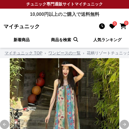
チュニック
専門通販サイト
マイチュニック
10,000
円以上のご購入で送料無料
0
0
マイチュニック
新着商品
商品を検索
人気ランキング
マイチュニック TOP
›
ワンピースの一覧
›
花柄リゾートチュニッ
Previous slide
Ne