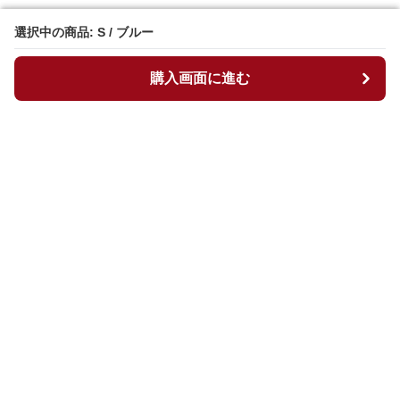
選択中の商品: S / ブルー
選択中の商品: S / ブルー
購入画面に進む
購入画面に進む
マイチュニック
について
会社概要
利用規約