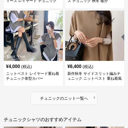
ィース レイヤード チュニック
ス チュニック 秋冬 暖か
¥
4,000
¥
6,400
(税込)
(税込)
ニットベスト レイヤード重ね着
新作秋冬 サイドスリット編みチ
チュニック体型カバー
ュニック ニットベスト 重ね着風
›
チュニック
の
ニット
一覧へ
チュニックシャツのおすすめアイテム