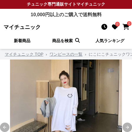
チュニック
専門通販サイト
マイチュニック
10,000
円以上のご購入で送料無料
0
0
マイチュニック
新着商品
商品を検索
人気ランキング
マイチュニック TOP
›
ワンピースの一覧
›
にこにこチュニックワ
Previous slide
Ne