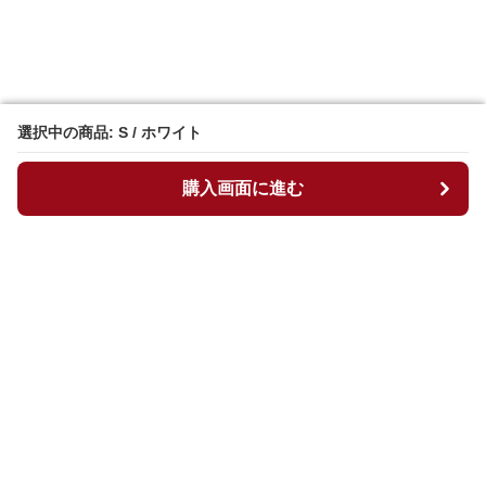
選択中の商品: S / ホワイト
選択中の商品: S / ホワイト
購入画面に進む
購入画面に進む
マイチュニック
について