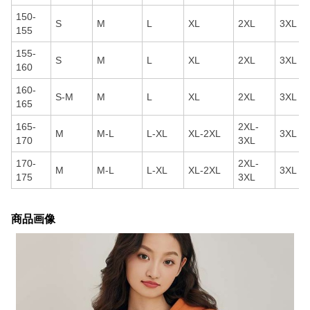
150-
S
M
L
XL
2XL
3XL
155
155-
S
M
L
XL
2XL
3XL
160
160-
S-M
M
L
XL
2XL
3XL
165
165-
2XL-
M
M-L
L-XL
XL-2XL
3XL
170
3XL
170-
2XL-
M
M-L
L-XL
XL-2XL
3XL
175
3XL
商品画像